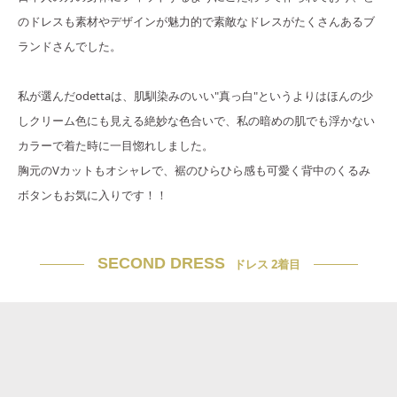
のドレスも素材やデザインが魅力的で素敵なドレスがたくさんあるブ
ランドさんでした。
私が選んだodettaは、肌馴染みのいい"真っ白"というよりはほんの少
しクリーム色にも見える絶妙な色合いで、私の暗めの肌でも浮かない
カラーで着た時に一目惚れしました。
胸元のVカットもオシャレで、裾のひらひら感も可愛く背中のくるみ
ボタンもお気に入りです！！
SECOND DRESS
ドレス 2着目