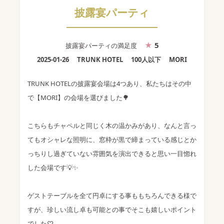
披露宴パーティ
5
披露宴パーティ
の満足度
2025-01-26
TRUNK HOTEL
100人以下
MORI
TRUNK HOTELの披露宴会場は4つあり、私たちはその中
で【MORI】の会場を選びました🌳
こちらもチャペルと同じく木の温かみがあり、なんと言っ
てもオシャレな照明に、窓枠が黒で締まっている感じとか
っちりし過ぎていない雰囲気を演出できると思い一目惚れ
した会場です💡✨
ゲストテーブルを全て円卓にする事ももちろんできる様で
すが、珍しい流し卓も可能との事でそこも嬉しいポイント
でした♡