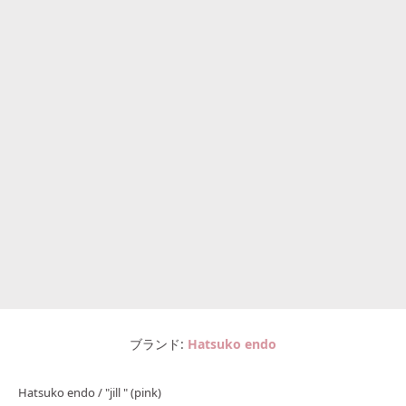
ブランド
Hatsuko endo
Hatsuko endo / "jill " (pink)