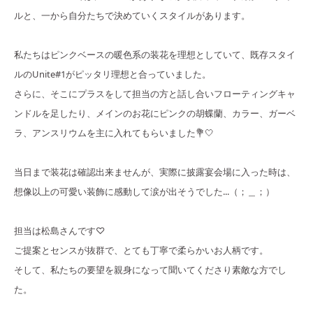
ルと、一から自分たちで決めていくスタイルがあります。
私たちはピンクベースの暖色系の装花を理想としていて、既存スタイ
ルのUnite#1がピッタリ理想と合っていました。
さらに、そこにプラスをして担当の方と話し合いフローティングキャ
ンドルを足したり、メインのお花にピンクの胡蝶蘭、カラー、ガーベ
ラ、アンスリウムを主に入れてもらいました💐🤍
当日まで装花は確認出来ませんが、実際に披露宴会場に入った時は、
想像以上の可愛い装飾に感動して涙が出そうでした...（；＿；）
担当は松島さんです♡
ご提案とセンスが抜群で、とても丁寧で柔らかいお人柄です。
そして、私たちの要望を親身になって聞いてくださり素敵な方でし
た。