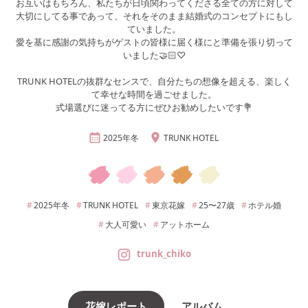
お互いはもちろん、私たちが日頃関わってくださる全ての方に対して
大切にしてる事であって、それをそのまま結婚式のコンセプトにもし
ていました。
愛を基に感謝の気持ちがゲストの皆様に届く様にと準備を張り切って
いました🤝🏻♡
TRUNK HOTELの抜群なセンスで、自分たちの想像を超える、楽しく
て幸せな時間を過ごせました。
式場選びに迷ってる方にぜひお勧めしたいです💐
2025年
冬
TRUNK HOTEL
2025年
冬
TRUNK HOTEL
東京
花嫁
25〜27
歳
ホテル婚
大人可愛い
アットホーム
trunk_chiko
花嫁レポート
アルバム