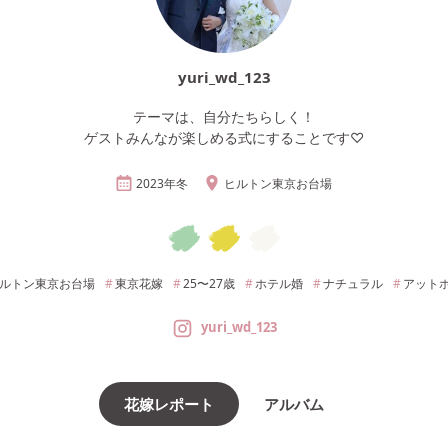
yuri_wd_123
テーマは、自分たちらしく！
ゲストみんなが楽しめる式にすることです♡
2023年
冬
ヒルトン東京お台場
ルトン東京お台場
東京
花嫁
25〜27
歳
ホテル婚
ナチュラル
アット
yuri_wd_123
花嫁レポート
アルバム