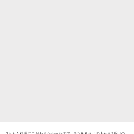
2人とも料理にこだわりたかったので、5つあるうちの上から2番目の