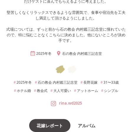
だけゲストに喜んでもらえるように考えました。
堅苦しくなくリラックスできるような雰囲気で、食事や宿泊先を工夫
し満足して頂けるようにしました。
式場については、ずっと前から石の教会 内村鑑三記念堂に憧れていた
ので、特に悩むことなくこちらに決めました。他にないところが決め
手です。
2025年
冬
石の教会 内村鑑三記念堂
2025年
冬
石の教会 内村鑑三記念堂
長野
花嫁
31〜33
歳
ホテル婚
教会式
大人可愛い
アットホーム
シンプル
rina.wd2025
花嫁レポート
アルバム