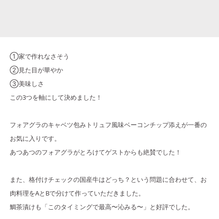
①家で作れなさそう
②見た目が華やか
③美味しさ
この3つを軸にして決めました！
フォアグラのキャベツ包みトリュフ風味ベーコンチップ添えが一番の
お気に入りです。
あつあつのフォアグラがとろけてゲストからも絶賛でした！
また、格付けチェックの国産牛はどっち？という問題に合わせて、お
肉料理をAとBで分けて作っていただきました。
鯛茶漬けも「このタイミングで最高〜沁みる〜」と好評でした。