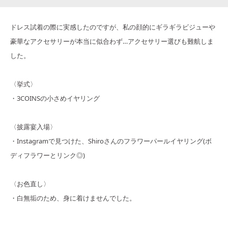
ドレス試着の際に実感したのですが、私の顔的にギラギラビジューや
豪華なアクセサリーが本当に似合わず…アクセサリー選びも難航しま
した。
〈挙式〉
・3COINSの小さめイヤリング
〈披露宴入場〉
・Instagramで見つけた、Shiroさんのフラワーパールイヤリング(ボ
ディフラワーとリンク◎)
〈お色直し〉
・白無垢のため、身に着けませんでした。