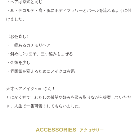
・ヘアは挙式と同じ
・耳・デコルテ・肩・腕にボディフラワーとパールを流れるように付
けました。
〈お色直し〉
・一癖あるカチモリヘア
・斜めに2つ団子、三つ編みもまぜる
・金箔を少し
・雰囲気を変えるためにメイクは赤系
天才ヘアメイクzumiさん！
とにかく神で、わたしの希望や好みを汲み取りながら提案していただ
き、人生で一番可愛くしてもらいました。
ACCESSORIES
アクセサリー