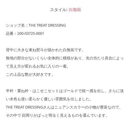
スタイル
白無垢
ショップ名：THE TREAT DRESSING
品番：200-03725-0001
背中に大きな束ね熨斗が描かれた白無垢です。
無地の部分がないくらい全体的に模様があり、光の当たり具合によっ
て見え方が変わるお気に入りの一着。
この上品な艶が大好きです。
半衿・重ね衿・はこせこセットはゴールドで統一感を出し、さらに淡
い水色も使い柔らかく優しい雰囲気を出しました。
THE TREAT DRESSINGさんはニュアンスカラーの小物が豊富なので、
その中で 顔周りがぱっと明るく見えるものを選んでいます。