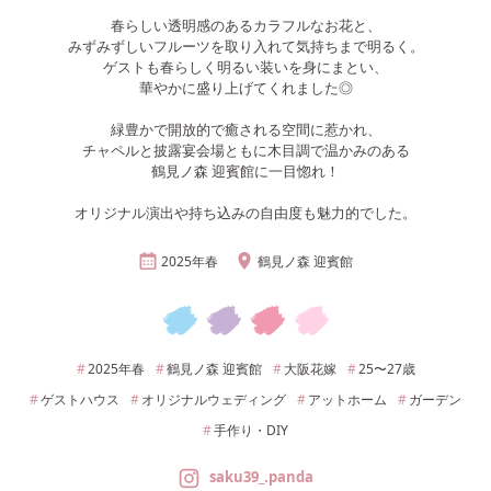
春らしい透明感のあるカラフルなお花と、
みずみずしいフルーツを取り入れて気持ちまで明るく。
ゲストも春らしく明るい装いを身にまとい、
華やかに盛り上げてくれました◎
緑豊かで開放的で癒される空間に惹かれ、
チャペルと披露宴会場ともに木目調で温かみのある
鶴見ノ森 迎賓館に一目惚れ！
オリジナル演出や持ち込みの自由度も魅力的でした。
2025年
春
鶴見ノ森 迎賓館
2025年
春
鶴見ノ森 迎賓館
大阪
花嫁
25〜27
歳
ゲストハウス
オリジナルウェディング
アットホーム
ガーデン
手作り・DIY
saku39_.panda