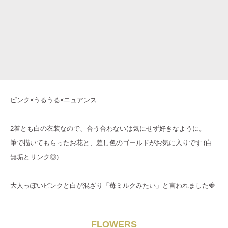
ピンク×うるうる×ニュアンス
2着とも白の衣装なので、合う合わないは気にせず好きなように。
筆で描いてもらったお花と、差し色のゴールドがお気に入りです (白
無垢とリンク◎)
大人っぽいピンクと白が混ざり「苺ミルクみたい」と言われました🍓
FLOWERS