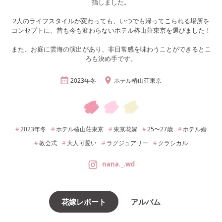
指しました。
2人のライフスタイルが変わっても、いつでも帰ってこられる場所を
コンセプトに、昔も今も変わらないホテル椿山荘東京を選びました！
また、お庭に雲海の演出があり、非日常感を味わうことができるとこ
ろも決め手です。
2023年
冬
ホテル椿山荘東京
2023年
冬
ホテル椿山荘東京
東京
花嫁
25〜27
歳
ホテル婚
教会式
大人可愛い
ラグジュアリー
クラシカル
nana._.wd
花嫁レポート
アルバム