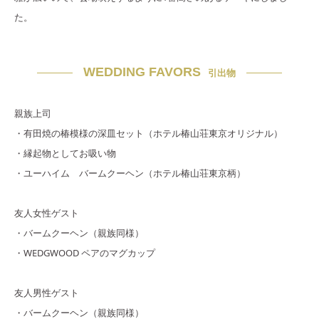
た。
WEDDING FAVORS
引出物
親族上司
・有田焼の椿模様の深皿セット（ホテル椿山荘東京オリジナル）
・縁起物としてお吸い物
・ユーハイム バームクーヘン（ホテル椿山荘東京柄）
友人女性ゲスト
・バームクーヘン（親族同様）
・WEDGWOOD ペアのマグカップ
友人男性ゲスト
・バームクーヘン（親族同様）