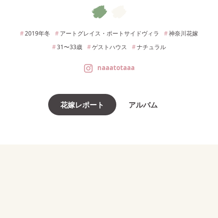
2019年
冬
アートグレイス・ポートサイドヴィラ
神奈川
花嫁
31〜33
歳
ゲストハウス
ナチュラル
naaatotaaa
花嫁レポート
アルバム