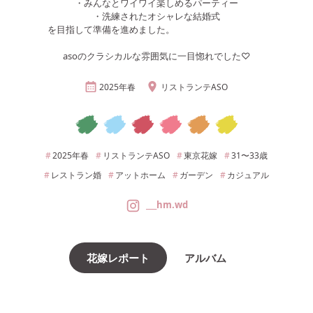
・みんなとワイワイ楽しめるパーティー
・洗練されたオシャレな結婚式
を目指して準備を進めました。
asoのクラシカルな雰囲気に一目惚れでした♡
2025年
春
リストランテASO
2025年
春
リストランテASO
東京
花嫁
31〜33
歳
レストラン婚
アットホーム
ガーデン
カジュアル
___hm.wd
花嫁レポート
アルバム