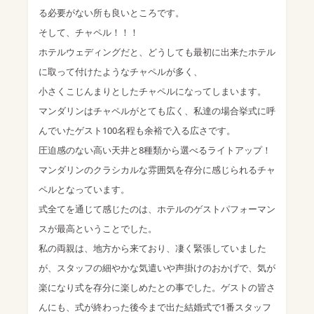
る必要がない所も良いところです。
そして、チャペル！！！
ホテルウェディングだと、どうしても最初に出来たホテル
に取って付けたようなチャペルが多く、
小さくこじんまりとしたチャペルになってしまいます。
マンダリンはチャペルがとても広く、私達の場合挙式に呼
んでいたゲスト100名程も余裕で入る広さです。
圧迫感のない高い天井と8種類から選べるライトアップ！
マンダリンのクラシカルな雰囲気を存分に感じられるチャ
ペルとなっています。
式全てを通じて感じたのは、ホテルのゲストパフォーマン
スが最高ということでした。
私の両親は、地方から来ており、凄く緊張していました
が、スタッフの細やかな気遣いや声掛けのおかげで、気が
楽になり式を存分に楽しめたとの事でした。ゲストの皆さ
んにも、式が終わった後今まで出た結婚式で1番スタッフ