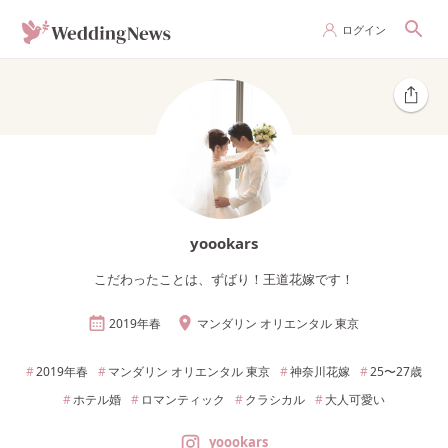
ログイン
yoookars
こだわったことは、ずばり！王道花嫁です！
2019年
春
マンダリン オリエンタル 東京
2019年
春
マンダリン オリエンタル 東京
神奈川
花嫁
25〜27
歳
ホテル婚
ロマンティック
クラシカル
大人可愛い
yoookars