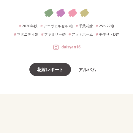
2020年
秋
アニヴェルセル 柏
千葉
花嫁
25〜27
歳
マタニティ婚
ファミリー婚
アットホーム
手作り・DIY
daisyan16
花嫁レポート
アルバム