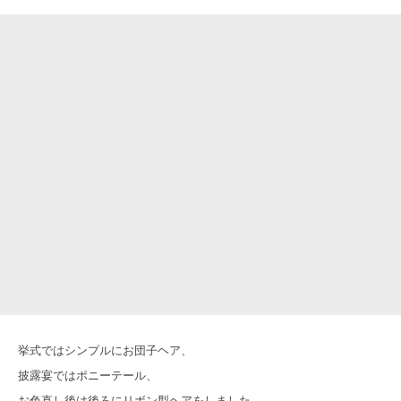
挙式ではシンプルにお団子ヘア、
披露宴ではポニーテール、
お色直し後は後ろにリボン型ヘアをしました。