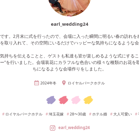
earl_wedding24
」です。2月末に式を行ったので、会場に入った瞬間に明るい春の訪れを
を取り入れて、その空間にいるだけでハッピーな気持ちになるような会
の気持ちを伝えることと、ゲストも私達も皆が楽しめるような式にするこ
ニー”を行いました。会場装花にカラフルな色合いの様々な種類のお花を
ちになるような会場作りをしました。
2024年
冬
ロイヤルパークホテル
ロイヤルパークホテル
埼玉
花嫁
28〜30
歳
ホテル婚
大人可愛い
earl_wedding24