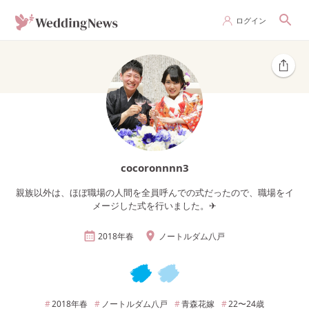
ログイン
cocoronnnn3
親族以外は、ほぼ職場の人間を全員呼んでの式だったので、職場をイ
メージした式を行いました。✈︎
2018年
春
ノートルダム八戸
2018年
春
ノートルダム八戸
青森
花嫁
22〜24
歳