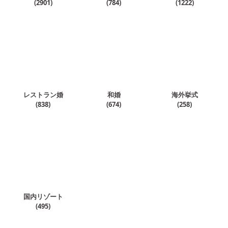
(
2901
)
(
784
)
(
1222
)
レストラン婚
和婚
海外挙式
(
838
)
(
674
)
(
258
)
国内リゾート
(
495
)