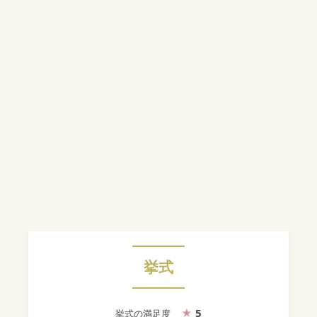
挙式
5
挙式
の満足度