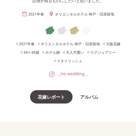
記憶が残るものにしたいと思いました。
2021年
春
オリエンタルホテル 神戸・旧居留地
2021年
春
オリエンタルホテル 神戸・旧居留地
大阪
花嫁
34〜36
歳
ホテル婚
大人可愛い
ラグジュアリー
スタイリッシュ
__tm.wedding__
花嫁レポート
アルバム