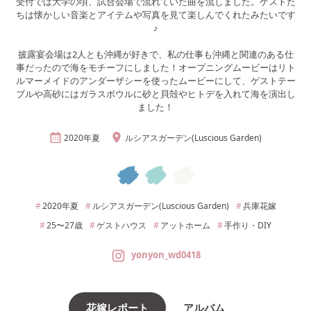
受付では大学の頃、試合会場で流れていた曲を流しました。ゲストた
ちは懐かしい音楽とアイテムや写真を見て楽しんでくれたみたいです
♪
披露宴会場は2人とも沖縄が好きで、私の仕事も沖縄と関連のある仕
事だったので海をモチーフにしました！オープニングムービーはリト
ルマーメイドのアンダーザシーを使ったムービーにして、ゲストテー
ブルや高砂にはガラスボウルに砂と貝殻やヒトデを入れて海を演出し
ました！
2020年
夏
ルシアスガーデン(Luscious Garden)
2020年
夏
ルシアスガーデン(Luscious Garden)
兵庫
花嫁
25〜27
歳
ゲストハウス
アットホーム
手作り・DIY
yonyon_wd0418
花嫁レポート
アルバム