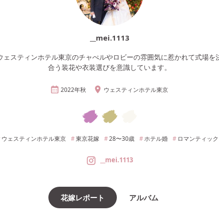
__mei.1113
ウェスティンホテル東京のチャぺルやロビーの雰囲気に惹かれて式場を
合う装花や衣装選びを意識しています。
2022年
秋
ウェスティンホテル東京
ウェスティンホテル東京
東京
花嫁
28〜30
歳
ホテル婚
ロマンティック
__mei.1113
花嫁レポート
アルバム