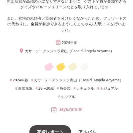
新郎新婦が高嶺の花になりすぎないように、ゲスト全員が参加できる
クイズやバルーンリリースなどを取り入れています！
また、女性の未婚者と既婚者を分けたくなかったため、フラワートス
の代わりに、全員が参加できるようにくまちゃん(人形)トスを行いま
した。
2024年
春
カサ・デ・アンジェラ青山（Casa d' Angela Aoyama）
2024年
春
カサ・デ・アンジェラ青山（Casa d' Angela Aoyama）
東京
花嫁
28〜30
歳
教会式
ナチュラル
カジュアル
シンプル
saya.raraim
花嫁レポート
アルバム