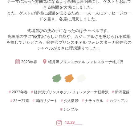
テーマに沿った雰囲気になるよう余興は最小限にし、ゲストとお話で
きる時間を大切にしました。
また、ゲストの皆様に感謝を伝えるため、一人一人にメッセージカー
ドを書き、各席に用意しました。
式場選びの決め手になったのはチャペルです。
高級感の中に”軽井沢”らしい自然や、カジュアルさを感じられる式場
を探していたところ、軽井沢プリンスホテル フォレスターナ軽井沢の
チャペルがまさに理想通りでした！
2023年
春
軽井沢プリンスホテル フォレスターナ軽井沢
2023年
春
軽井沢プリンスホテル フォレスターナ軽井沢
新潟
花嫁
25〜27
歳
国内リゾート
少人数婚
ナチュラル
カジュアル
シンプル
12.29_____