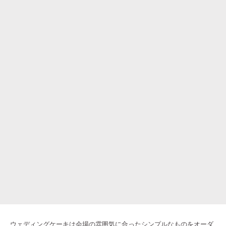
ウェディングケーキは会場の雰囲気に合ったシンプルなものをオーダ