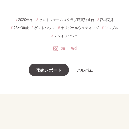
2020年
冬
セントジェームスクラブ迎賓館仙台
宮城
花嫁
28〜30
歳
ゲストハウス
オリジナルウェディング
シンプル
スタイリッシュ
sn____wd
花嫁レポート
アルバム