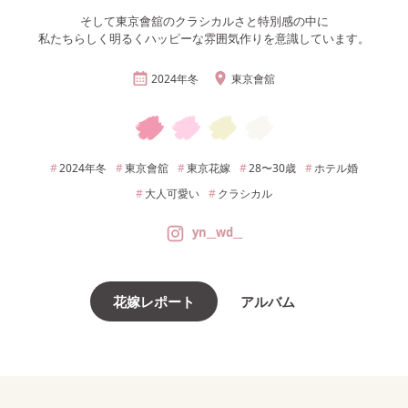
そして東京會舘のクラシカルさと特別感の中に
私たちらしく明るくハッピーな雰囲気作りを意識しています。
2024年
冬
東京會舘
2024年
冬
東京會舘
東京
花嫁
28〜30
歳
ホテル婚
大人可愛い
クラシカル
yn__wd__
花嫁レポート
アルバム