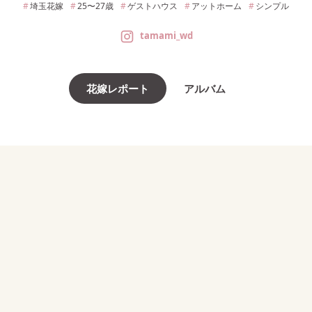
埼玉
花嫁
25〜27
歳
ゲストハウス
アットホーム
シンプル
tamami_wd
花嫁レポート
アルバム