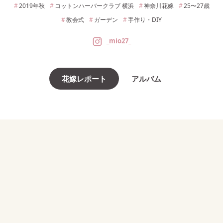
2019年
秋
コットンハーバークラブ 横浜
神奈川
花嫁
25〜27
歳
教会式
ガーデン
手作り・DIY
_mio27_
花嫁レポート
アルバム