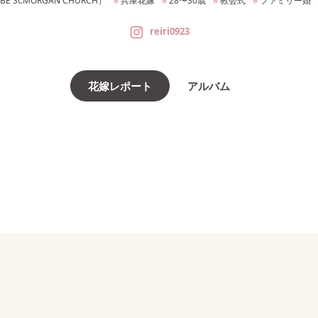
St.MORGAN CHURCH）
兵庫
花嫁
28〜30
歳
教会式
ファミリー婚
reiri0923
花嫁レポート
アルバム