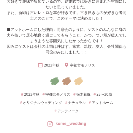
大好きで趣味で集めているので、結婚式では好きに囲まれた空間にし
たいと思っていました。
また、新郎は古いレトロな車が好きです。古き良きものが好きな者同
士とのことで、このテーマに決めました！
■アットホームにした理由：同窓会のように、ゲストのみんなに肩の
力を抜いて居心地良く過ごしてもらうこと、かつ、つい頬が緩んでし
まうような雰囲気にしたかったからです！
因みにゲストは会社の上司は呼ばず、家族、親族、友人、会社関係も
同僚のみにしました！！
2023年
秋
宇都宮モノリス
2023年
秋
宇都宮モノリス
栃木
花嫁
28〜30
歳
オリジナルウェディング
ナチュラル
アットホーム
アンティーク
kome__wedding