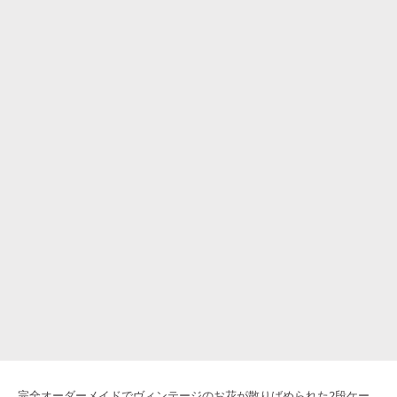
完全オーダーメイドでヴィンテージのお花が散りばめられた2段ケー