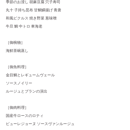
季節のお浸し 胡麻豆腐 穴子寿司
丸十 子持ち昆布 甘鯛鱗揚げ 青唐
和風ピクルス 焼き野菜 葱味噌
牛旦 鯛 中トロ 車海老
［御椀物］
海鮮茶碗蒸し
［御魚料理］
金目鯛とレギュームヴェール
ソースノイリー
ルージュとブランの演出
［御肉料理］
国産牛ロースのロティ
ピューレジョーヌ ソースヴァンルージュ