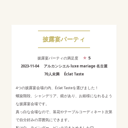
披露宴パーティ
5
披露宴パーティ
の満足度
2023-11-04
アルカンシエル luxe mariage 名古屋
70人未満
Éclat Taste
4つの披露宴会場の内、Éclat Tasteを選びました！
螺旋階段、シャンデリア、鏡があり、お姫様になれるよう
な披露宴会場です。
真っ白な会場なので、装花やテーブルコーディネート次第
で自分好みの雰囲気にできます。
私は白、ラベンダー、ピンクでまとめました♡