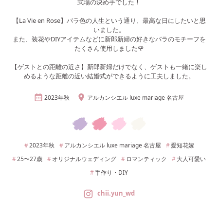
式場の決め手でした！
【La Vie en Rose】バラ色の人生という通り、最高な日にしたいと思
いました。
また、装花やDIYアイテムなどに新郎新婦の好きなバラのモチーフを
たくさん使用しました🌹
【ゲストとの距離の近さ】新郎新婦だけでなく、ゲストも一緒に楽し
めるような距離の近い結婚式ができるように工夫しました。
2023年
秋
アルカンシエル luxe mariage 名古屋
2023年
秋
アルカンシエル luxe mariage 名古屋
愛知
花嫁
25〜27
歳
オリジナルウェディング
ロマンティック
大人可愛い
手作り・DIY
chii.yun_wd