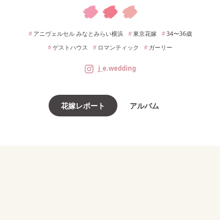
アニヴェルセル みなとみらい横浜
東京
花嫁
34〜36
歳
ゲストハウス
ロマンティック
ガーリー
j_e.wedding
花嫁レポート
アルバム