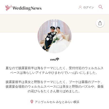
ログイン
𝓮𝓶𝓲🌹
夏なので披露宴前半は海をテーマにしたく、受付付近のウェルカムス
ペースは海らしいアイテムやひまわりでいっぱいにしました。
披露宴後半は美女と野獣をテーマにしたく、ブーケは薔薇のブーケ、
披露宴会場前のウェルカムスペースには美女と野獣のパズルや、薔薇
の花びらをたくさん散りばめました。
アニヴェルセル みなとみらい横浜