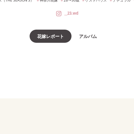
THE SEASON'S）
神奈川
花嫁
28〜30
歳
ゲストハウス
ナチュラル
__23.wd
花嫁レポート
アルバム