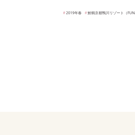
2019年
春
鮒鶴京都鴨川リゾート（FUNATS