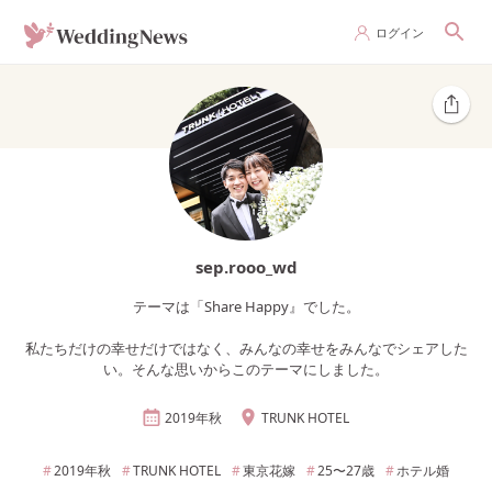
ログイン
sep.rooo_wd
テーマは「Share Happy』でした。
私たちだけの幸せだけではなく、みんなの幸せをみんなでシェアした
い。そんな思いからこのテーマにしました。
2019年
秋
TRUNK HOTEL
2019年
秋
TRUNK HOTEL
東京
花嫁
25〜27
歳
ホテル婚