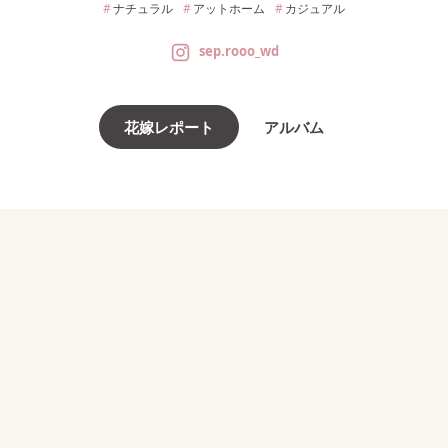
ナチュラル
アットホーム
カジュアル
sep.rooo_wd
花嫁レポート
アルバム