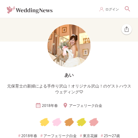
ログイン
あい
元保育士の新婦による手作り沢山！オリジナル沢山！のゲストハウス
ウェディング♡
2018年
春
アーフェリーク白金
2018年
春
アーフェリーク白金
東京
花嫁
25〜27
歳