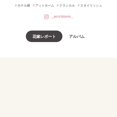
ホテル婚
アットホーム
クラシカル
スタイリッシュ
__arrriiinnn__
花嫁レポート
アルバム