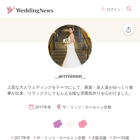
ログイン
__arrriiinnn__
上質な大人ウェディングをテーマにして、家族・友人達がゆっくり食
事が出来、リラックスしてもらえる様な雰囲気作りを心がけました。
2017年
冬
ザ・リッツ・カールトン京都
2017年
冬
ザ・リッツ・カールトン京都
大阪
花嫁
31〜33
歳