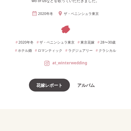
wo of usなどを歌っていただきました。
2020年
冬
ザ・ペニンシュラ東京
2020年
冬
ザ・ペニンシュラ東京
東京
花嫁
28〜30
歳
ホテル婚
ロマンティック
ラグジュアリー
クラシカル
at_winterwedding
花嫁レポート
アルバム