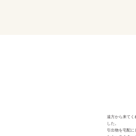
2019-06-29
神戸メリケンパークオリエンタルホテル
遠方から来てく
した。
引出物を宅配に