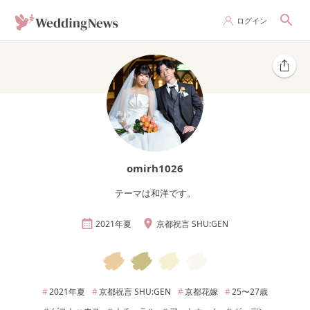
ログイン
omirh1026
テーマは和洋です。
2021年
夏
京都祝言 SHU:GEN
2021年
夏
京都祝言 SHU:GEN
京都
花嫁
25〜27
歳