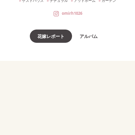
ゲストハウス
ナチュラル
アットホーム
ガーデン
omirh1026
花嫁レポート
アルバム