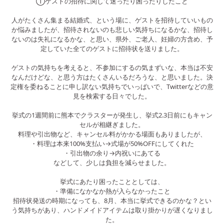
①ゲストの招待に関して迷ったり困ったりしたこと
人がたくさん集まる結婚式、という場に、ゲストを招待していいもの
か悩みましたが、招待されないのも悲しい気持ちになるかな、招待し
ないのは失礼になるかな、と思い、県外、ご老人、妊婦の方含め、予
定していた全てのゲストに招待状を送りました。
ゲストの気持ちを考えると、不参加にするの気まずいな、本当は不安
なんだけどな、と思う方はたくさんいるだろうな、と思いました。決
定権を委ねることに申し訳ない気持ちでいっぱいで、Twitterなどの意
見を検索する日々でした。
挙式の1週間前に熊本でクラスターが発生し、挙式2.3日前にもキャン
セルが相継ぎました。
料理や引出物など、キャンセル料がかかる場面もありましたが、
・料理は本来100%支払い→式場が50%OFFにしてくれた
・引出物の余り→内祝いにあてる
などして、少しは負担を減らせました。
挙式にあたり困ったこととしては、
・準備になかなか熱が入らなかったこと
招待状発送の時期になっても、8月、本当に挙式できるのかな？とい
う気持ちがあり、ハンドメイドアイテムは取り掛かりが遅くなりまし
た。