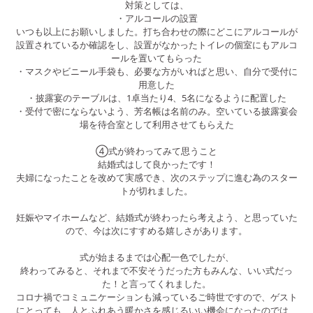
対策としては、
・アルコールの設置
いつも以上にお願いしました。打ち合わせの際にどこにアルコールが
設置されているか確認をし、設置がなかったトイレの個室にもアルコ
ールを置いてもらった
・マスクやビニール手袋も、必要な方がいればと思い、自分で受付に
用意した
・披露宴のテーブルは、1卓当たり4、5名になるように配置した
・受付で密にならないよう、芳名帳は名前のみ。空いている披露宴会
場を待合室として利用させてもらえた
④式が終わってみて思うこと
結婚式はして良かったです！
夫婦になったことを改めて実感でき、次のステップに進む為のスター
トが切れました。
妊娠やマイホームなど、結婚式が終わったら考えよう、と思っていた
ので、今は次にすすめる嬉しさがあります。
式が始まるまでは心配一色でしたが、
終わってみると、それまで不安そうだった方もみんな、いい式だっ
た！と言ってくれました。
コロナ禍でコミュニケーションも減っているご時世ですので、ゲスト
にとっても、人とふれあう暖かさを感じるいい機会になったのでは、