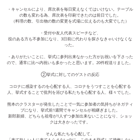
・キャンセルにより、席次表を毎日変えなくてはいけない。テーブル
の数も変わる為、席次表を印刷できたのは前日でした。
（料理の数、引出物の数の変更を式場に伝えるのも大変でした）
・受付や友人代表スピーチなど、
役のある方も不参加になり、3日前に代わりを探さなきゃいけなくな
った。
・ありがたいことに、挙式に参列出来なかった方がお祝いを下さった
ので、通常に比べ内祝いも多かったと思います。20件程送りました。
②挙式に対してのゲストの反応
コロナに感染するのを心配する人、コロナをうつすことを心配する
人、挙式することで批判を浴びる私たちを心配する人、様々でした。
熊本のクラスターが発生したことで一気に参加者の気持ちがネガティ
ブになり、挙式前1週間でキャンセルが相継ぎました。
新郎新婦、どちらも祖母が1人ずつ参加出来ないことになり、ショッ
クは大きかったです。
そんな私たちを心配して、
「来て欲しい人に来てもらえないのに、このまま挙式して後悔しない