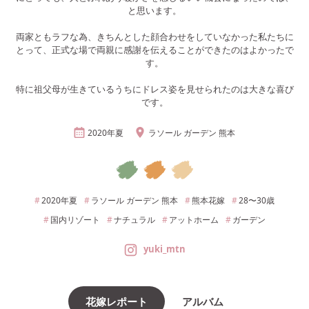
と思います。
両家ともラフな為、きちんとした顔合わせをしていなかった私たちに
とって、正式な場で両親に感謝を伝えることができたのはよかったで
す。
特に祖父母が生きているうちにドレス姿を見せられたのは大きな喜び
です。
2020年
夏
ラソール ガーデン 熊本
2020年
夏
ラソール ガーデン 熊本
熊本
花嫁
28〜30
歳
国内リゾート
ナチュラル
アットホーム
ガーデン
yuki_mtn
花嫁レポート
アルバム