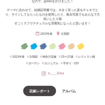
なので、greenをかけました！
テーマに合わせて、結婚証明書では、大きく笑った姿をチェキでと
り、サインしてもらったものを使用したり、集合写真でもみんなで大
笑いしたり😆
すごくラフでナチュラルな雰囲気になったと思います！
2023年
春
古我邸
2023年
春
古我邸
神奈川
花嫁
25〜27
歳
レストラン婚
ガーデン
カジュアル
手作り・DIY
o______hina
花嫁レポート
アルバム