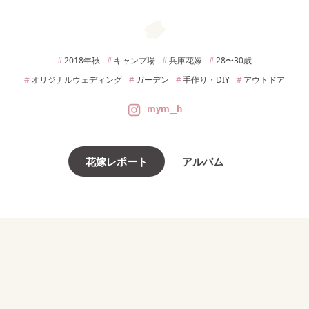
2018年
秋
キャンプ場
兵庫
花嫁
28〜30
歳
オリジナルウェディング
ガーデン
手作り・DIY
アウトドア
mym__h
花嫁レポート
アルバム