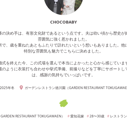
CHOCOBABY
番の決め手は、有形文化財であるという点です。夫は幼い頃から歴史が
雰囲気に強く惹かれました。
所で、歳を重ねたあともふたりで訪れたいという想いもありました。他
特別な雰囲気も魅力でこちらに決めました。
婚式を終えた今、この式場を選んで本当によかったと心から感じていま
週のように衣装打ち合わせや挙式準備、前撮りなどを丁寧にサポートし
は、感謝の気持ちでいっぱいです。
2025年
冬
ガーデンレストラン徳川園（GARDEN RESTAURANT TOKUGAWA
DEN RESTAURANT TOKUGAWAEN）
愛知
花嫁
28〜30
歳
レストラン