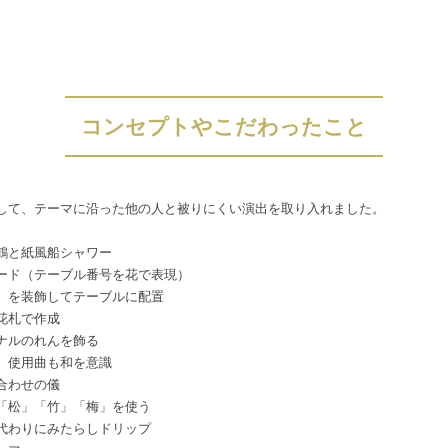
コンセプトやこだわったこと
して、テーマに沿った他の人と被りにくい演出を取り入れました。
鶴と紙風船シャワー
ード（テーブル番号を花で表現）
〉を装飾してテーブルに配置
花札で作成
ナルのれんを飾る
、使用曲も和を意識
合わせの儀
「松」「竹」「梅」を使う
代わりにみたらしドリップ