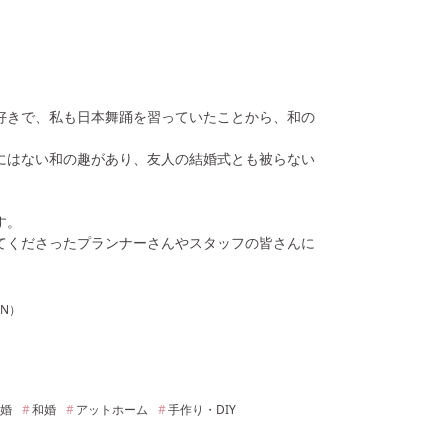
好きで、私も日本舞踊を習っていたことから、和の
にはない和の趣があり、友人の結婚式とも被らない
す。
てくださったプランナーさんやスタッフの皆さんに
EN）
婚
和婚
アットホーム
手作り・DIY