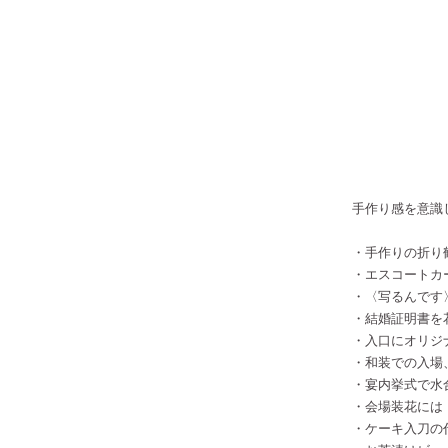
手作り感を意識
・手作りの折り
・エスコートカ
・〈写るんです
・結婚証明書を
・入口にオリジ
・和装での入場
・宴内挙式で水
・会場装花には
・ケーキ入刀の