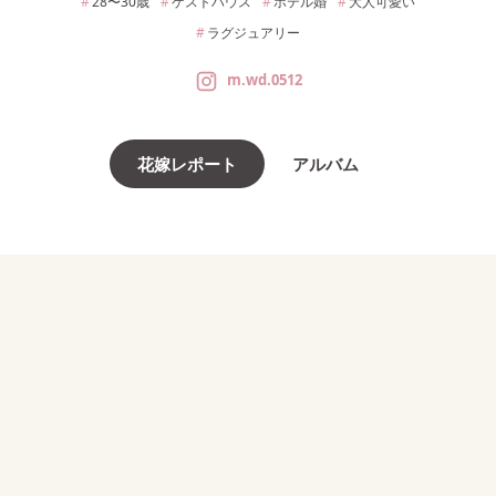
28〜30
歳
ゲストハウス
ホテル婚
大人可愛い
ラグジュアリー
m.wd.0512
花嫁レポート
アルバム