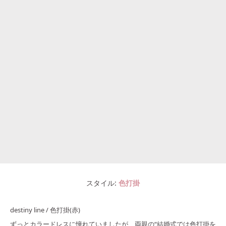
スタイル
色打掛
destiny line / 色打掛(赤)
ずっとカラードレスに憧れていましたが、両親の“結婚式では色打掛を