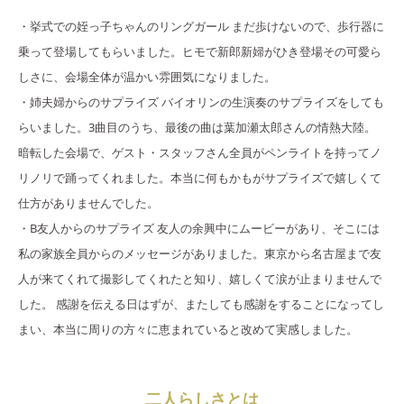
・挙式での姪っ子ちゃんのリングガール まだ歩けないので、歩行器に
乗って登場してもらいました。ヒモで新郎新婦がひき登場その可愛ら
しさに、会場全体が温かい雰囲気になりました。
・姉夫婦からのサプライズ バイオリンの生演奏のサプライズをしても
らいました。3曲目のうち、最後の曲は葉加瀬太郎さんの情熱大陸。
暗転した会場で、ゲスト・スタッフさん全員がペンライトを持ってノ
リノリで踊ってくれました。本当に何もかもがサプライズで嬉しくて
仕方がありませんでした。
・B友人からのサプライズ 友人の余興中にムービーがあり、そこには
私の家族全員からのメッセージがありました。東京から名古屋まで友
人が来てくれて撮影してくれたと知り、嬉しくて涙が止まりませんで
した。 感謝を伝える日はずが、またしても感謝をすることになってし
まい、本当に周りの方々に恵まれていると改めて実感しました。
二人らしさとは