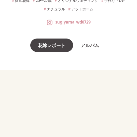
愛知
花嫁
25〜27
歳
オリジナルウェディング
手作り・DIY
ナチュラル
アットホーム
sugiyama_wd0729
花嫁レポート
アルバム