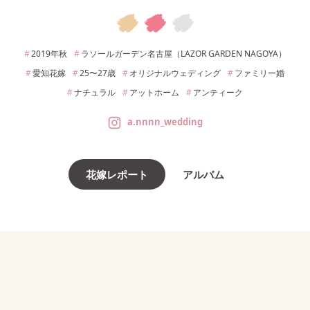
2019年
秋
ラソールガーデン名古屋（LAZOR GARDEN NAGOYA）
愛知
花嫁
25〜27
歳
オリジナルウェディング
ファミリー婚
ナチュラル
アットホーム
アンティーク
a.nnnn_wedding
花嫁レポート
アルバム