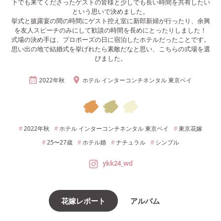
下でも来てくださったゲストの皆様と少しでも長い時間を共有したい
という思いで決めました。
挙式と披露宴の間の時間にゲスト控え室に新郎新婦が行ったり、余興
を友人スピーチのみにして歓談の時間を長めにとったりしました！
式場の決め手は、プロポーズの日に宿泊したホテルだったことです。
思い出の地で結婚式を挙げれたら素敵だなと思い、こちらの式場を選
びました。
2022年
秋
ホテル インターコンチネンタル 東京ベイ
2022年
秋
ホテル インターコンチネンタル 東京ベイ
東京
花嫁
25〜27
歳
ホテル婚
ナチュラル
シンプル
ykk24_wd
花嫁レポート
アルバム