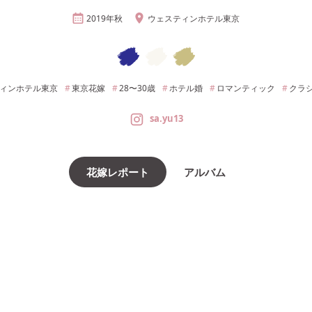
2019年
秋
ウェスティンホテル東京
ィンホテル東京
東京
花嫁
28〜30
歳
ホテル婚
ロマンティック
クラ
sa.yu13
花嫁レポート
アルバム