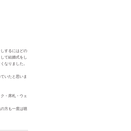
なしするにはどの
うして結婚式をし
なくなりました。
めていたと思いま
ック・席札・ウェ
代の方も一度は聴