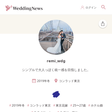
ログイン
remi_wdg
シンプルで大人っぽく統一感を目指しました。
2019年
冬
コンラッド東京
2019年
冬
コンラッド東京
東京
花嫁
25〜27
歳
ホテル婚