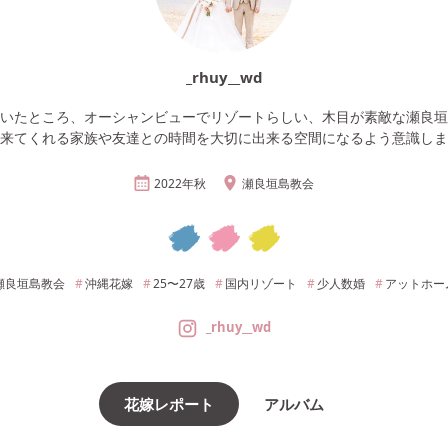
_rhuy__wd
いたところ、オーシャンビューでリゾートらしい、木目が素敵な瀬良垣
来てくれる家族や友達との時間を大切に出来る空間になるよう意識しま
2022年
秋
瀬良垣島教会
瀬良垣島教会
沖縄
花嫁
25〜27
歳
国内リゾート
少人数婚
アットホー
_rhuy__wd
花嫁レポート
アルバム