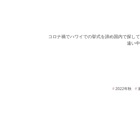
コロナ禍でハワイでの挙式を諦め国内で探して
遠い中
2022年
秋