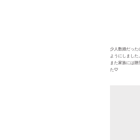
少人数婚だった
ようにしました
また家族には贈
た♡