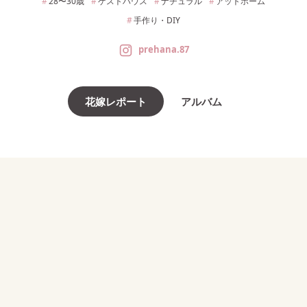
28〜30
歳
ゲストハウス
ナチュラル
アットホーム
手作り・DIY
prehana.87
花嫁レポート
アルバム