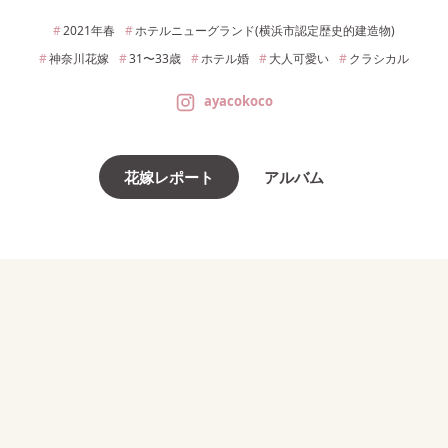
2021年
春
ホテルニューグランド(横浜市認定歴史的建造物)
神奈川
花嫁
31〜33
歳
ホテル婚
大人可愛い
クラシカル
ayacokoco
花嫁レポート
アルバム