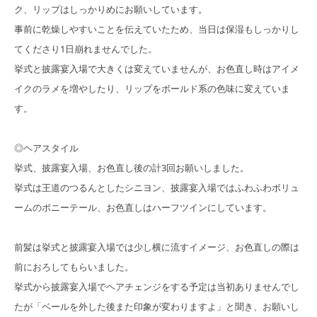
ク、リップはしっかりめにお願いしています。
事前に乾燥しやすいことを伝えていたため、当日は保湿もしっかりし
てくださり1日崩れませんでした。
挙式と披露宴入場で大きくは変えていませんが、お色直し時はアイメ
イクのラメを増やしたり、リップをボールド系の色味に変えていま
す。
◎ヘアスタイル
挙式、披露宴入場、お色直し後の計3回お願いしました。
挙式は王道のつるんとしたシニヨン、披露宴入場ではふわふわボリュ
ームのポニーテール、お色直しはハーフツインにしています。
前髪は挙式と披露宴入場では少し横に流すイメージ、お色直しの際は
前におろしてもらいました。
挙式から披露宴入場でヘアチェンジをする予定は当初ありませんでし
たが「ベールを外した後また印象が変わりますよ」と聞き、お願いし