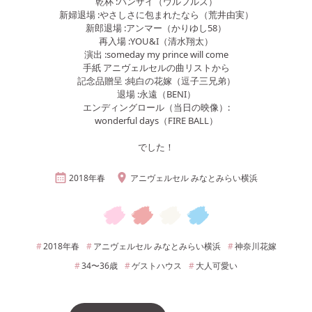
乾杯 :バンザイ（ウルフルズ）
新婦退場 :やさしさに包まれたなら（荒井由実）
新郎退場 :アンマー（かりゆし58）
再入場 :YOU&I（清水翔太）
演出 :someday my prince will come
手紙 アニヴェルセルの曲リストから
記念品贈呈 :純白の花嫁（逗子三兄弟）
退場 :永遠（BENI）
エンディングロール（当日の映像）:
wonderful days（FIRE BALL）
でした！
2018年
春
アニヴェルセル みなとみらい横浜
2018年
春
アニヴェルセル みなとみらい横浜
神奈川
花嫁
34〜36
歳
ゲストハウス
大人可愛い