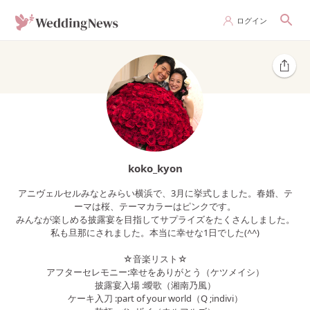
ログイン
koko_kyon
アニヴェルセルみなとみらい横浜で、3月に挙式しました。春婚、テ
ーマは桜、テーマカラーはピンクです。
みんなが楽しめる披露宴を目指してサプライズをたくさんしました。
私も旦那にされました。本当に幸せな1日でした(^^)
☆音楽リスト☆
アフターセレモニー:幸せをありがとう（ケツメイシ）
披露宴入場 :曖歌（湘南乃風）
ケーキ入刀 :part of your world（Q ;indivi）