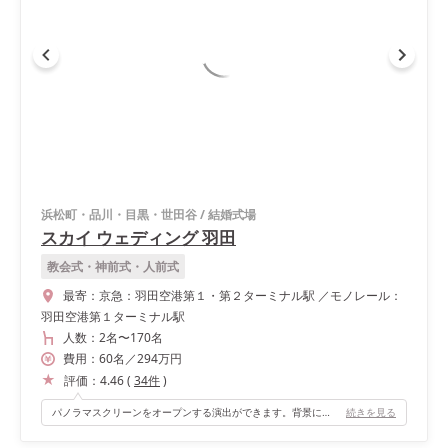
浜松町・品川・目黒・世田谷
/
結婚式場
スカイ ウェディング 羽田
教会式・神前式・人前式
最寄：
京急：羽田空港第１・第２ターミナル駅 ／モノレール：
羽田空港第１ターミナル駅
人数：
2名
〜
170名
費用：
60
名
／
294
万円
評価：
4.46
(
34
件
)
パノラマスクリーンをオープンする演出ができます。背景に広がる滑走路、空港の風景が素晴らしいです！
続きを見る