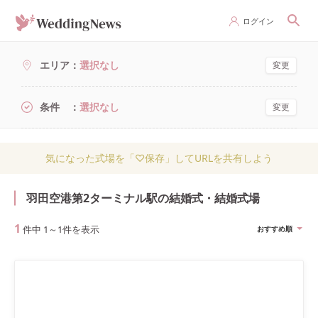
ログイン
エリア
選択なし
変更
条件
選択なし
変更
気になった式場を「♡保存」してURLを共有しよう
羽田空港第2ターミナル駅の結婚式・結婚式場
1
件中
1
～
1
件を表示
おすすめ順