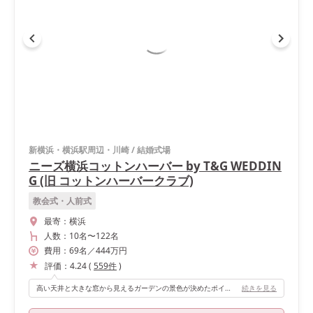
新横浜・横浜駅周辺・川崎
/
結婚式場
ニーズ横浜コットンハーバー by T&G WEDDIN
G (旧 コットンハーバークラブ)
教会式・人前式
最寄：
横浜
人数：
10名
〜
122名
費用：
69
名
／
444
万円
評価：
4.24
(
559
件
)
高い天井と大きな窓から見えるガーデンの景色が決めたポイントです！ ホワイトとダークブラウンを基調としたシックなバンケットなので、高砂後ろに装花を追加した事で華やかになりました！
続きを見る