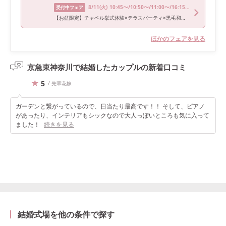
8/11
(火)
10:45〜/10:50〜/11:00〜/16:15〜/16:30〜
受付中フェア
【お盆限定】チャペル挙式体験×テラスパーティ×黒毛和牛試食
ほかのフェアを見る
京急東神奈川で結婚したカップルの
新着口コミ
5
/ 先輩花嫁
ガーデンと繋がっているので、日当たり最高です！！ そして、ピアノ
があったり、インテリアもシックなので大人っぽいところも気に入って
ました！
続きを見る
結婚式場を他の条件で探す