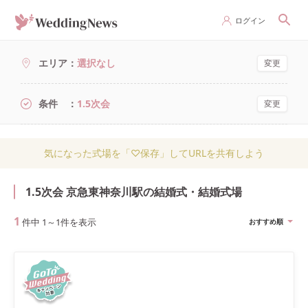
ログイン
エリア
選択なし
変更
条件
1.5次会
変更
気になった式場を「♡保存」してURLを共有しよう
1.5次会 京急東神奈川駅の結婚式・結婚式場
1
件中
1
～
1
件を表示
おすすめ順